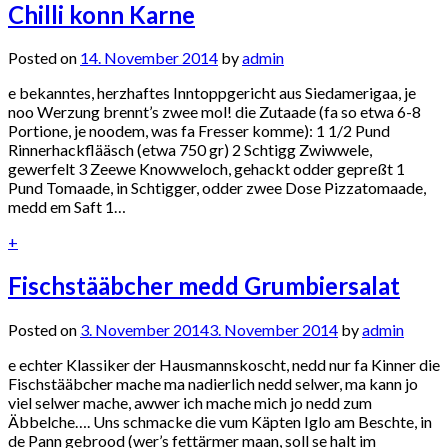
Chilli konn Karne
Posted on
14. November 2014
by
admin
e bekanntes, herzhaftes Inntoppgericht aus Siedamerigaa, je
noo Werzung brennt’s zwee mol! die Zutaade (fa so etwa 6-8
Portione, je noodem, was fa Fresser komme): 1 1/2 Pund
Rinnerhackflääsch (etwa 750 gr) 2 Schtigg Zwiwwele,
gewerfelt 3 Zeewe Knowweloch, gehackt odder gepreßt 1
Pund Tomaade, in Schtigger, odder zwee Dose Pizzatomaade,
medd em Saft 1…
+
Fischstääbcher medd Grumbiersalat
Posted on
3. November 2014
3. November 2014
by
admin
e echter Klassiker der Hausmannskoscht, nedd nur fa Kinner die
Fischstääbcher mache ma nadierlich nedd selwer, ma kann jo
viel selwer mache, awwer ich mache mich jo nedd zum
Äbbelche…. Uns schmacke die vum Käpten Iglo am Beschte, in
de Pann gebrood (wer’s fettärmer maan, soll se halt im