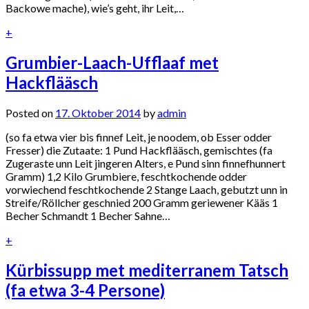
Backowe mache), wie’s geht, ihr Leit,…
+
Grumbier-Laach-Ufflaaf met
Hackflääsch
Posted on
17. Oktober 2014
by
admin
(so fa etwa vier bis finnef Leit, je noodem, ob Esser odder
Fresser) die Zutaate: 1 Pund Hackflääsch, gemischtes (fa
Zugeraste unn Leit jingeren Alters, e Pund sinn finnefhunnert
Gramm) 1,2 Kilo Grumbiere, feschtkochende odder
vorwiechend feschtkochende 2 Stange Laach, gebutzt unn in
Streife/Röllcher geschnied 200 Gramm geriewener Kääs 1
Becher Schmandt 1 Becher Sahne…
+
Kürbissupp met mediterranem Tatsch
(fa etwa 3-4 Persone)