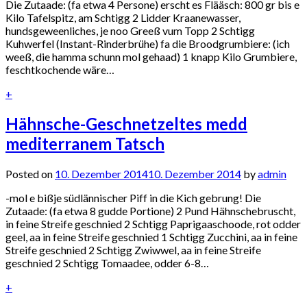
Die Zutaade: (fa etwa 4 Persone) erscht es Flääsch: 800 gr bis e
Kilo Tafelspitz, am Schtigg 2 Lidder Kraanewasser,
hundsgeweenliches, je noo Greeß vum Topp 2 Schtigg
Kuhwerfel (Instant-Rinderbrühe) fa die Broodgrumbiere: (ich
weeß, die hamma schunn mol gehaad) 1 knapp Kilo Grumbiere,
feschtkochende wäre…
+
Hähnsche-Geschnetzeltes medd
mediterranem Tatsch
Posted on
10. Dezember 2014
10. Dezember 2014
by
admin
-mol e bißje südlännischer Piff in die Kich gebrung! Die
Zutaade: (fa etwa 8 gudde Portione) 2 Pund Hähnschebruscht,
in feine Streife geschnied 2 Schtigg Paprigaaschoode, rot odder
geel, aa in feine Streife geschnied 1 Schtigg Zucchini, aa in feine
Streife geschnied 2 Schtigg Zwiwwel, aa in feine Streife
geschnied 2 Schtigg Tomaadee, odder 6-8…
+