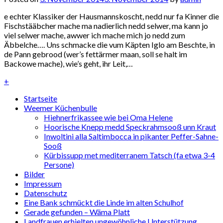
e echter Klassiker der Hausmannskoscht, nedd nur fa Kinner die
Fischstääbcher mache ma nadierlich nedd selwer, ma kann jo
viel selwer mache, awwer ich mache mich jo nedd zum
Äbbelche…. Uns schmacke die vum Käpten Iglo am Beschte, in
de Pann gebrood (wer’s fettärmer maan, soll se halt im
Backowe mache), wie’s geht, ihr Leit,…
+
Startseite
Weemer Küchenbulle
Hiehnerfrikassee wie bei Oma Helene
Hoorische Knepp medd Speckrahmsooß unn Kraut
Inwoltini alla Saltimbocca in pikanter Peffer-Sahne-
Sooß
Kürbissupp met mediterranem Tatsch (fa etwa 3-4
Persone)
Bilder
Impressum
Datenschutz
Eine Bank schmückt die Linde im alten Schulhof
Gerade gefunden – Wäma Platt
Landfrauen erhielten ungewöhnliche Unterstützung