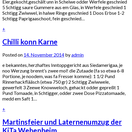
Eier,gekocht,geschält unn in Scheiwe odder Werfele geschnied
5 Schtigg saure Gummere aus em Glas, in Werfele geschnied 1
Schtigg Zwiwwel, in halwe Ringe geschnied 1 Doos Erbse 1-2
Schtigg Paprigaaschoot, fein geschnied…
+
Chilli konn Karne
Posted on
14. November 2014
by
admin
e bekanntes, herzhaftes Inntoppgericht aus Siedamerigaa, je
noo Werzung brennt’s zwee mol! die Zutaade (fa so etwa 6-8
Portione, je noodem, was fa Fresser komme): 1 1/2 Pund
Rinnerhackflääsch (etwa 750 gr) 2 Schtigg Zwiwwele,
gewerfelt 3 Zeewe Knowweloch, gehackt odder gepreßt 1
Pund Tomaade, in Schtigger, odder zwee Dose Pizzatomaade,
medd em Saft 1…
+
Martinsfeier und Laternenumzug der
KiTa Webenheim