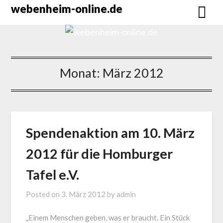
Skip
webenheim-online.de
to
content
Monat:
März 2012
Spendenaktion am 10. März
2012 für die Homburger
Tafel e.V.
Posted on
3. März 2012
by
admin
„Einem Menschen geben, was er braucht. Ein Stück