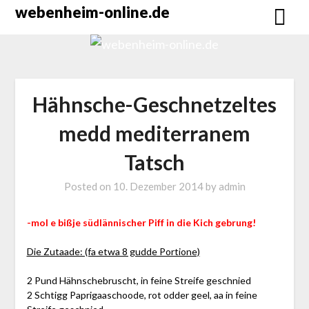
Skip
webenheim-online.de
to
content
Hähnsche-Geschnetzeltes
medd mediterranem
Tatsch
Posted on
10. Dezember 2014
by
admin
-mol e bißje südlännischer Piff in die Kich gebrung!
Die Zutaade: (fa etwa 8 gudde Portione)
2 Pund Hähnschebruscht, in feine Streife geschnied
2 Schtigg Paprigaaschoode, rot odder geel, aa in feine