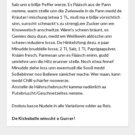
Salz unn e bißje Peffer werze. Es Flääsch aus de Pann
nemme, warm stelle unn die Zwiwwele in de Pann medd de
Kräuter/-mischung (etwa 1 TL, muß ma e bißje vorsichtich
sinn, sunscht schmackt’s zu streng),em Zucker unn em
Knowweloch anschwitze. Wann’s scheen bräunt, es
Gemies dezu duun, medd em Weißwein ablösche unn
scheen reduziere losse. De Hinkelsfong dezu, e paar
Minudde bruddelle losse, 2 TL Salz, 1 TL Paprigaapulver,
Krääm fresch, Parmesan unn es Flääsch eninn, gudd
umriehre unn die Hitz erunner stelle. Noch etwa finnef
Minudde ziehe loss unn ewentuell die Sooß medd
Soßebinner noo Beliewe sämicher mache. Wer maan, kann
medd Chilli schärfer noowerze.
Anstelle de Hähnschebruscht kamma nadierlich aa
Putebruscht/Geschnetzeltes nemme.
Dodezu basse Nudele in alle Variatione odder aa Reis.
De Kichebulle winscht e Gurrer!