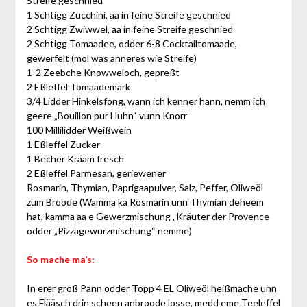
Streife geschnied
1 Schtigg Zucchini, aa in feine Streife geschnied
2 Schtigg Zwiwwel, aa in feine Streife geschnied
2 Schtigg Tomaadee, odder 6-8 Cocktailtomaade,
gewerfelt (mol was anneres wie Streife)
1-2 Zeebche Knowweloch, gepreßt
2 Eßleffel Tomaademark
3/4 Lidder Hinkelsfong, wann ich kenner hann, nemm ich
geere „Bouillon pur Huhn“ vunn Knorr
100 Millilidder Weißwein
1 Eßleffel Zucker
1 Becher Krääm fresch
2 Eßleffel Parmesan, geriewener
Rosmarin, Thymian, Paprigaapulver, Salz, Peffer, Oliweöl
zum Broode (Wamma kä Rosmarin unn Thymian deheem
hat, kamma aa e Gewerzmischung „Kräuter der Provence
odder „Pizzagewürzmischung“ nemme)
So mache ma’s:
In erer groß Pann odder Topp 4 EL Oliweöl heißmache unn
es Flääsch drin scheen anbroode losse, medd eme Teeleffel