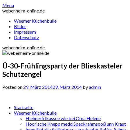
Skip
Menu
to
webenheim-online.de
content
Weemer Küchenbulle
Bilder
Impressum
Datenschutz
webenheim-online.de
Ü-30-Frühlingsparty der Blieskasteler
Schutzengel
Posted on
29. März 2014
29. März 2014
by
admin
Startseite
Weemer Küchenbulle
Hiehnerfrikassee wie bei Oma Helene
Hoorische Knepp medd Speckrahmsooß unn Kraut
Inwoltini alla Saltimbocca in pikanter Peffer-Sahne-