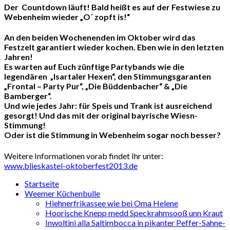
Der Countdown läuft! Bald heißt es auf der Festwiese zu
Webenheim wieder „O´ zopft is!“
An den beiden Wochenenden im Oktober wird das
Festzelt garantiert wieder kochen. Eben wie in den letzten
Jahren!
Es warten auf Euch zünftige Partybands wie die
legendären „Isartaler Hexen“, den Stimmungsgaranten
„Frontal – Party Pur“, „Die Büddenbacher“ & „Die
Bamberger“.
Und wie jedes Jahr: für Speis und Trank ist ausreichend
gesorgt! Und das mit der original bayrische Wiesn-
Stimmung!
Oder ist die Stimmung in Webenheim sogar noch besser?
Weitere Informationen vorab findet Ihr unter:
www.blieskastel-oktoberfest2013.de
Startseite
Weemer Küchenbulle
Hiehnerfrikassee wie bei Oma Helene
Hoorische Knepp medd Speckrahmsooß unn Kraut
Inwoltini alla Saltimbocca in pikanter Peffer-Sahne-