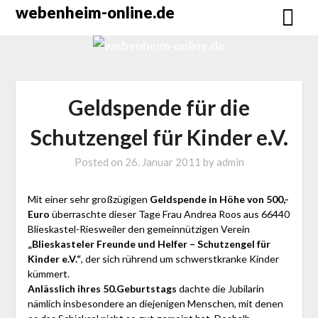
Skip
webenheim-online.de
to
content
Geldspende für die
Schutzengel für Kinder e.V.
Posted on
26. Januar 2011
by
admin
Mit einer sehr großzügigen
Geldspende in Höhe von 500,-
Euro
überraschte dieser Tage Frau Andrea Roos aus 66440
Blieskastel-Riesweiler den gemeinnützigen Verein
„Blieskasteler Freunde und Helfer – Schutzengel für
Kinder e.V.“
, der sich rührend um schwerstkranke Kinder
kümmert.
Anlässlich ihres 50.Geburtstags
dachte die Jubilarin
nämlich insbesondere an diejenigen Menschen, mit denen