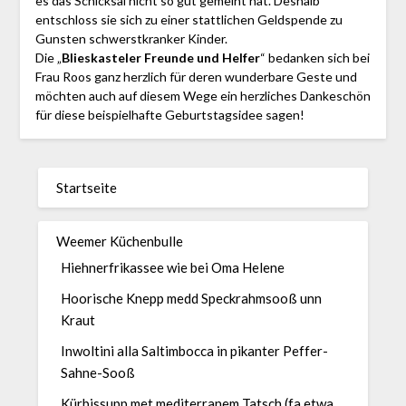
es das Schicksal nicht so gut gemeint hat. Deshalb
entschloss sie sich zu einer stattlichen Geldspende zu
Gunsten schwerstkranker Kinder.
Die „
Blieskasteler Freunde und Helfer
“ bedanken sich bei
Frau Roos ganz herzlich für deren wunderbare Geste und
möchten auch auf diesem Wege ein herzliches Dankeschön
für diese beispielhafte Geburtstagsidee sagen!
Startseite
Weemer Küchenbulle
Hiehnerfrikassee wie bei Oma Helene
Hoorische Knepp medd Speckrahmsooß unn
Kraut
Inwoltini alla Saltimbocca in pikanter Peffer-
Sahne-Sooß
Kürbissupp met mediterranem Tatsch (fa etwa