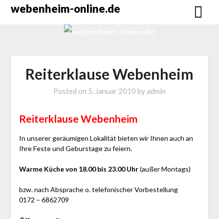
Skip
webenheim-online.de
to
content
Reiterklause Webenheim
Posted on
5. Januar 2010
by
admin
Reiterklause Webenheim
In unserer geräumigen Lokalität bieten wir Ihnen auch an
Ihre Feste und Geburstage zu feiern.
Warme Küche von 18.00 bis 23.00 Uhr
(außer Montags)
bzw. nach Absprache o. telefonischer Vorbestellung
0172 – 6862709