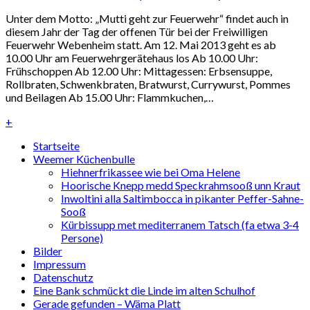
Unter dem Motto: „Mutti geht zur Feuerwehr“ findet auch in
diesem Jahr der Tag der offenen Tür bei der Freiwilligen
Feuerwehr Webenheim statt. Am 12. Mai 2013 geht es ab
10.00 Uhr am Feuerwehrgerätehaus los Ab 10.00 Uhr:
Frühschoppen Ab 12.00 Uhr: Mittagessen: Erbsensuppe,
Rollbraten, Schwenkbraten, Bratwurst, Currywurst, Pommes
und Beilagen Ab 15.00 Uhr: Flammkuchen,…
+
Startseite
Weemer Küchenbulle
Hiehnerfrikassee wie bei Oma Helene
Hoorische Knepp medd Speckrahmsooß unn Kraut
Inwoltini alla Saltimbocca in pikanter Peffer-Sahne-
Sooß
Kürbissupp met mediterranem Tatsch (fa etwa 3-4
Persone)
Bilder
Impressum
Datenschutz
Eine Bank schmückt die Linde im alten Schulhof
Gerade gefunden – Wäma Platt