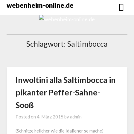
Skip
webenheim-online.de
to
content
Schlagwort:
Saltimbocca
Inwoltini alla Saltimbocca in
pikanter Peffer-Sahne-
Sooß
Posted on
4. März 2015
by
admin
(Schnitzelrellcher wie die Idaliener se mache)