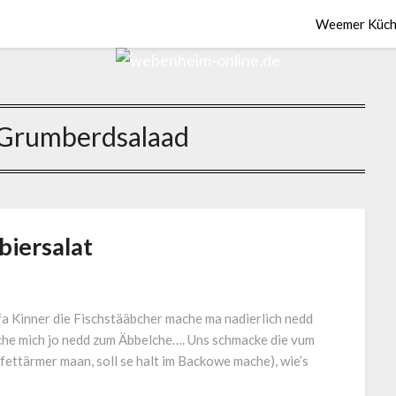
Weemer Küch
Grumberdsalaad
iersalat
fa Kinner die Fischstääbcher mache ma nadierlich nedd
ache mich jo nedd zum Äbbelche…. Uns schmacke die vum
fettärmer maan, soll se halt im Backowe mache), wie’s