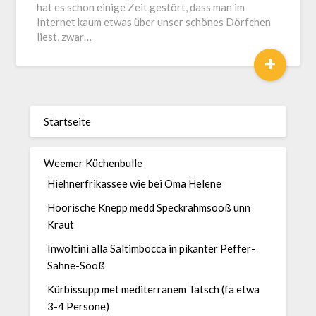
hat es schon einige Zeit gestört, dass man im
Internet kaum etwas über unser schönes Dörfchen
liest, zwar…
+
Startseite
Weemer Küchenbulle
Hiehnerfrikassee wie bei Oma Helene
Hoorische Knepp medd Speckrahmsooß unn
Kraut
Inwoltini alla Saltimbocca in pikanter Peffer-
Sahne-Sooß
Kürbissupp met mediterranem Tatsch (fa etwa
3-4 Persone)