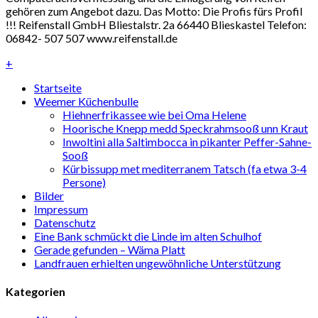
gehören zum Angebot dazu. Das Motto: Die Profis fürs Profil
!!! Reifenstall GmbH Bliestalstr. 2a 66440 Blieskastel Telefon:
06842- 507 507 www.reifenstall.de
+
Startseite
Weemer Küchenbulle
Hiehnerfrikassee wie bei Oma Helene
Hoorische Knepp medd Speckrahmsooß unn Kraut
Inwoltini alla Saltimbocca in pikanter Peffer-Sahne-
Sooß
Kürbissupp met mediterranem Tatsch (fa etwa 3-4
Persone)
Bilder
Impressum
Datenschutz
Eine Bank schmückt die Linde im alten Schulhof
Gerade gefunden – Wäma Platt
Landfrauen erhielten ungewöhnliche Unterstützung
Kategorien