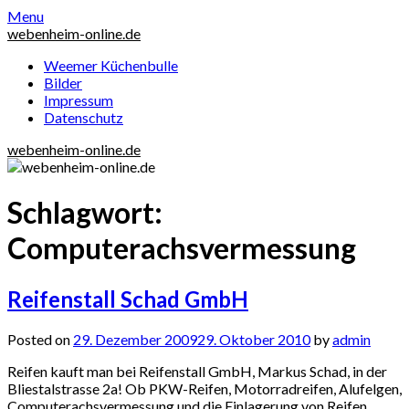
Skip
Menu
to
webenheim-online.de
content
Weemer Küchenbulle
Bilder
Impressum
Datenschutz
webenheim-online.de
Schlagwort:
Computerachsvermessung
Reifenstall Schad GmbH
Posted on
29. Dezember 2009
29. Oktober 2010
by
admin
Reifen kauft man bei Reifenstall GmbH, Markus Schad, in der
Bliestalstrasse 2a! Ob PKW-Reifen, Motorradreifen, Alufelgen,
Computerachsvermessung und die Einlagerung von Reifen