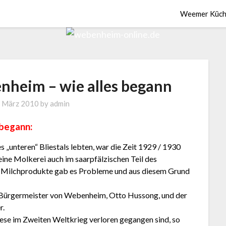
Weemer Küch
nheim – wie alles begann
. März 2010
by
admin
 begann:
s „unteren“ Bliestals lebten, war die Zeit 1929 / 1930
 eine Molkerei auch im saarpfälzischen Teil des
er Milchprodukte gab es Probleme und aus diesem Grund
 Bürgermeister von Webenheim, Otto Hussong, und der
r.
iese im Zweiten Weltkrieg verloren gegangen sind, so